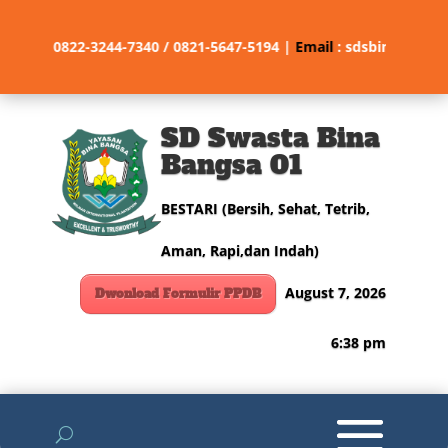
e/Fax
:
0822-3244-7340 / 0821-5647-5194 |
Email
: sdsbinabangsa
SD Swasta Bina
Bangsa 01
BESTARI (Bersih, Sehat, Tetrib,
Aman, Rapi,dan Indah)
August 7, 2026
Dwonload Formulir PPDB
6:38 pm