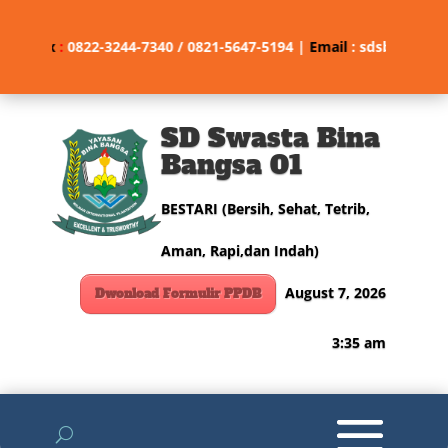
ne/Fax
:
0822-3244-7340 / 0821-5647-5194 |
Email
: sdsbinabangs
SD Swasta Bina
Bangsa 01
BESTARI (Bersih, Sehat, Tetrib,
Aman, Rapi,dan Indah)
August 7, 2026
Dwonload Formulir PPDB
3:35 am