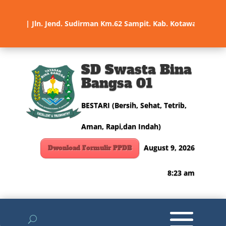
.com | Jln. Jend. Sudirman Km.62 Sampit. Kab. Kotawaringin Ti
SD Swasta Bina
Bangsa 01
BESTARI (Bersih, Sehat, Tetrib,
Aman, Rapi,dan Indah)
August 9, 2026
Dwonload Formulir PPDB
8:23 am